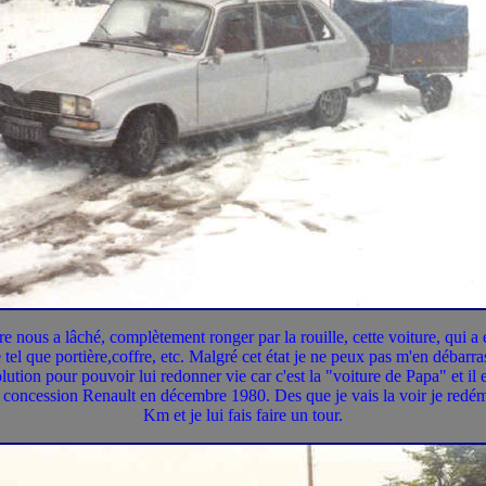
ure nous a lâché, complètement ronger par la rouille, cette voiture, qui a 
 tel que portière,coffre, etc. Malgré cet état je ne peux pas m'en débarr
tion pour pouvoir lui redonner vie car c'est la "voiture de Papa" et il en
 la concession Renault en décembre 1980. Des que je vais la voir je redé
Km et je lui fais faire un tour.