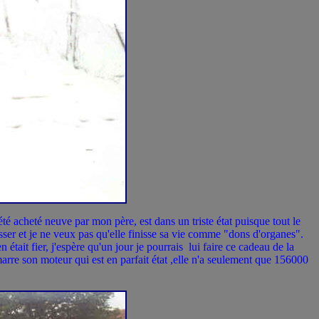
été acheté neuve par mon père, est dans un triste état puisque tout le
asser et je ne veux pas qu'elle finisse sa vie comme "dons d'organes".
 était fier, j'espère qu'un jour je pourrais lui faire ce cadeau de la
marre son moteur qui est en parfait état ,elle n'a seulement que 156000