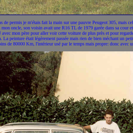
s de permis je m'étais fait la main sur une pauvre Peugeot 305, mais cel
hez mon oncle, son voisin avait une R16 TL de 1979 garée dans sa cour et
 avec mon père pour aller voir cette voiture de plus près et pour regarder
sain. La peinture était légèrement passée mais rien de bien méchant un pe
ins de 80000 Km, l'intérieur usé par le temps mais propre: donc avec u