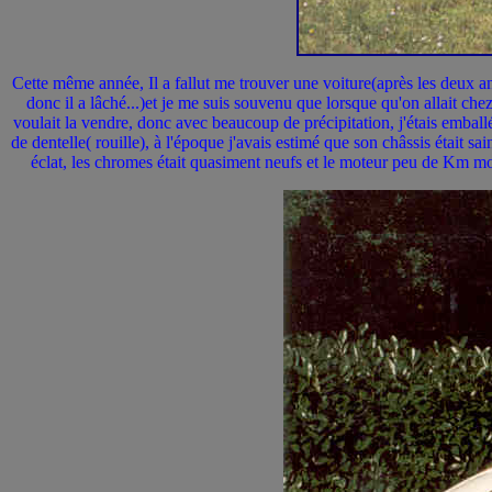
Cette même année, Il a fallut me trouver une voiture(après les deux an
donc il a lâché...)et je me suis souvenu que lorsque qu'on allait c
voulait la vendre, donc avec beaucoup de précipitation, j'étais emballé
de dentelle( rouille), à l'époque j'avais estimé que son châssis était 
éclat, les chromes était quasiment neufs et le moteur peu de Km mo