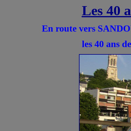
Les 40 
E
n route vers SANDOU
les 40 ans 