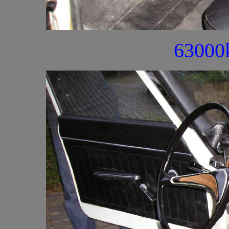
63000k