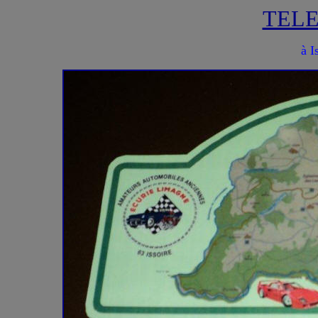
TELE
à I