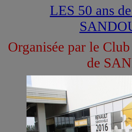
LES 50 ans d
SANDOU
Organisée par le Cl
de SA