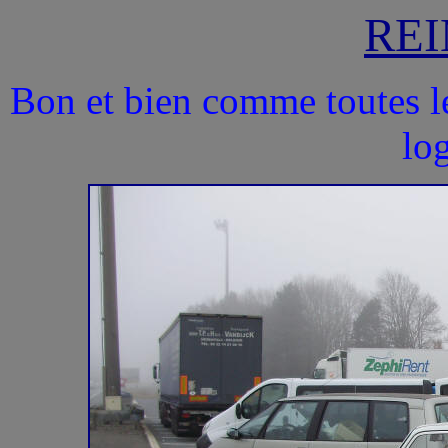
REI
Bon et bien comme toutes l
log