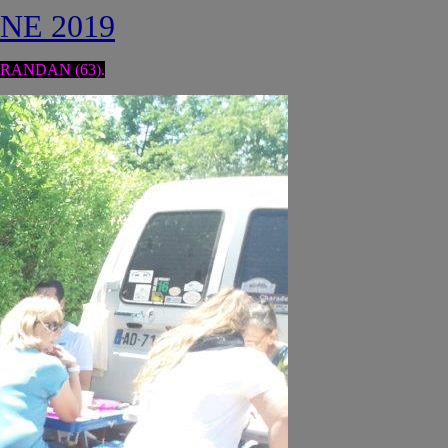
NE 201
9
de RANDAN (63).