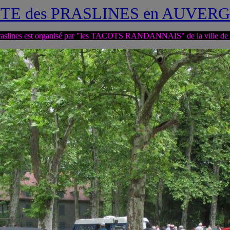
TE des PRASLINES en AUVERG
Praslines est organisé par "les TACOTS RANDANNAIS" de la ville 