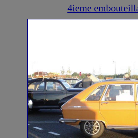
4
ieme emboutei