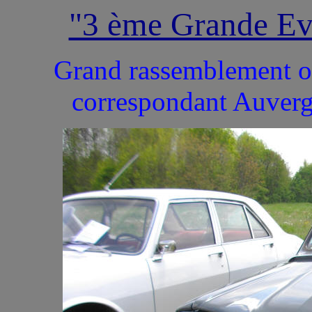
"3 ème Grande Ev
Grand rassemblement or
correspondant Auvergn