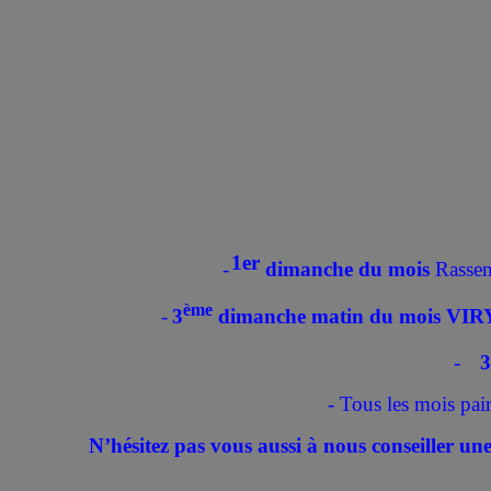
1er
-
dimanche du mois
Rassemb
ème
-
3
dimanche matin du mois VI
-
3
- Tous les mois pa
N’hésitez pas vous aussi à nous conseiller u