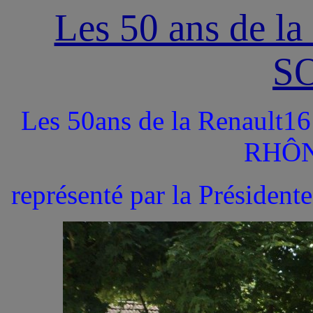
Les 50 ans de l
S
Les 50ans de la Renault1
RHÔN
représenté par la Président