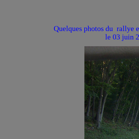
Quelques photos du rallye e
le 03 juin 