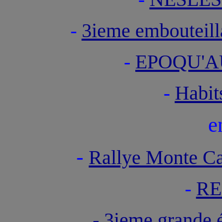
-
3ieme embouteil
-
EPOQU'A
-
Habit
e
-
Rallye Monte Car
-
RE
- 3ieme grande