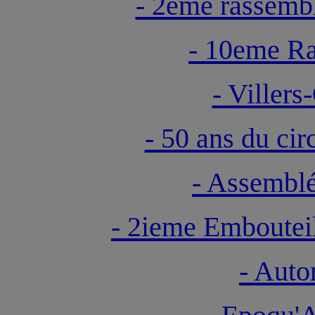
- 2eme rassem
- 10eme Ra
- Villers
- 50 ans du c
- Assemblé
- 2ieme Embouteil
- Aut