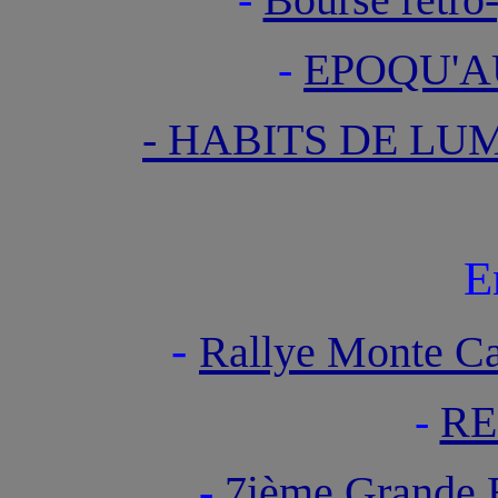
-
EPOQU'A
- HABITS DE LUM
E
-
Rallye Monte Car
-
RE
-
7ième Grande