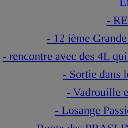
E
- R
- 12 ième Grand
-
rencontre avec des 4L q
-
Sortie dans
-
Vadrouille
-
Losange Passi