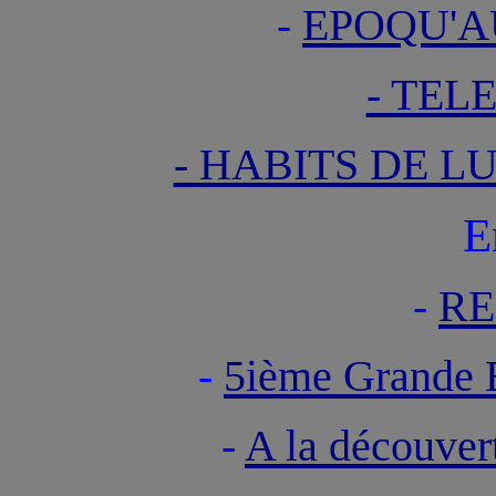
-
EPOQU'A
- TEL
- HABITS DE L
E
-
RE
-
5ième Grande
-
A la découve