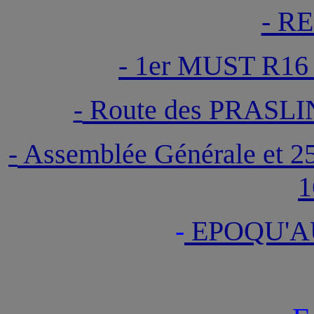
- R
- 1er MUST R16 
Route des PRASL
-
Assemblée Générale et
-
1
-
EPOQU'A