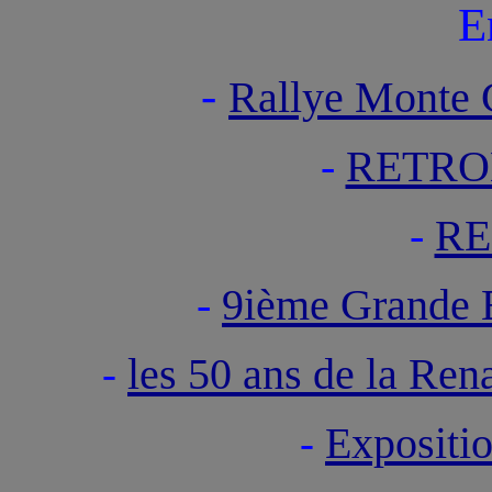
E
-
Rallye Monte C
-
RETRO
-
RE
-
9ième Grande
les 50 ans de la Rena
-
Expositi
-