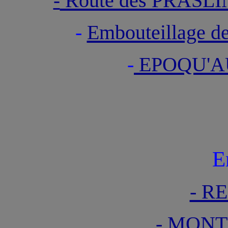
Route des PRASL
-
-
Embouteillage d
-
EPOQU'A
E
- R
- MONT