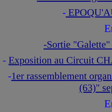
-
EPOQU'A
E
-Sortie "Galet
Exposition au Circuit C
-
-
1er rassemblement organ
(63)" s
E