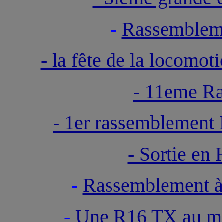
-
Rassemble
- la fête de la locom
- 11eme Ra
- 1er rassembleme
- Sortie 
-
Rassemblement 
-
Une R16 TX au m