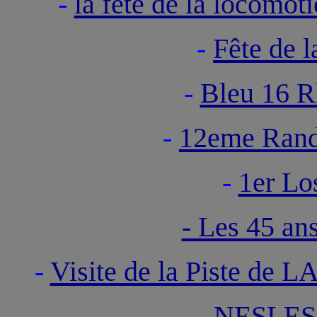
-
la fête de la locom
-
Fête de
-
Bleu 16 R
-
12eme Rand
-
1er Lo
- Les 45 an
-
Visite de la Piste d
-
NESLES