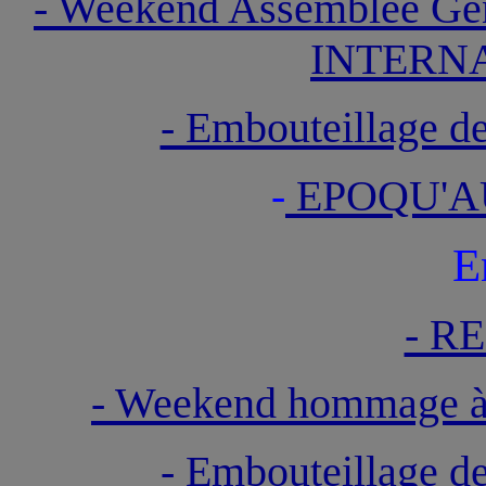
- Weekend Assemblée G
INTERNA
- Embouteillage 
-
EPOQU'A
E
- R
- Weekend hommage 
- Embouteillage 