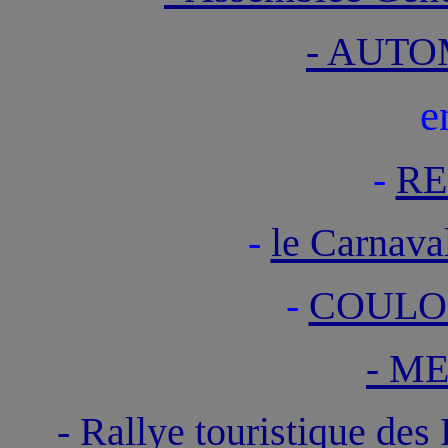
- AUTO
e
-
RE
-
le Carna
-
COULO
- M
- Rallye touristique de