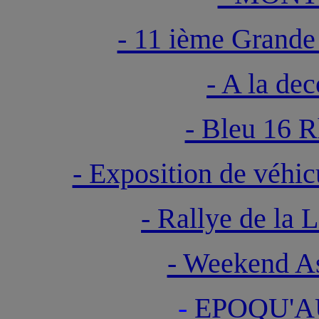
- 11 ième Grand
- A la de
- Bleu 16 
- Exposition de véhi
- Rallye de l
- Weekend A
-
EPOQU'A