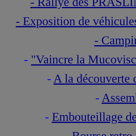
- Rallye des PRAS
- Exposition de véhicule
- Campi
-
"Vaincre la Mucovisc
-
A la découvert
-
Assemb
-
Embouteillage d
-
Bourse retro