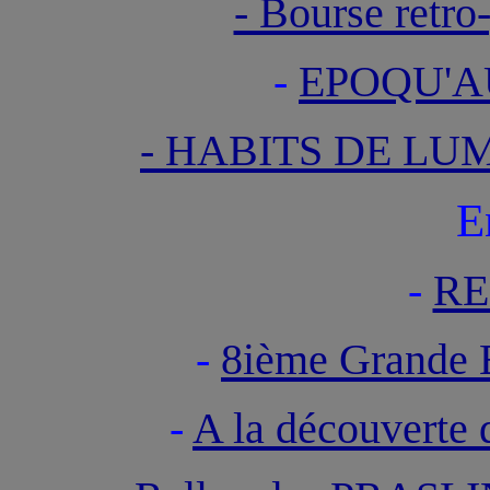
- Bourse retro
-
EPOQU'A
- HABITS DE LUM
E
-
RE
-
8ième Grande
-
A la découvert