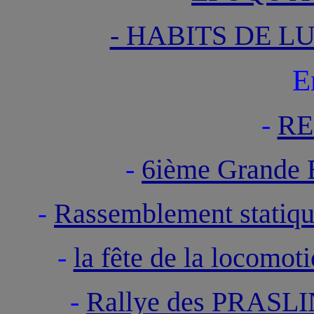
- HABITS DE L
E
-
RE
-
6ième Grande
Rassemblement statiq
-
-
la fête de la locom
-
Rallye des PRAS