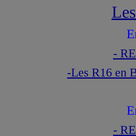
Les
E
- R
-Les R16 en
E
- R