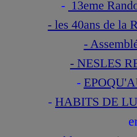
-
13eme Rand
- les 40ans de la 
- Assemblé
- NESLES R
-
EPOQU'A
-
HABITS DE LU
e