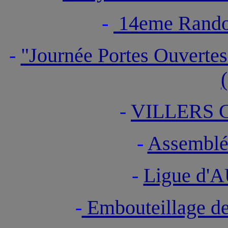
-
14eme Rand
-
"Journée Portes Ouvert
(
-
VILLERS 
-
Assemblé
-
Ligue d
-
Embouteillage d