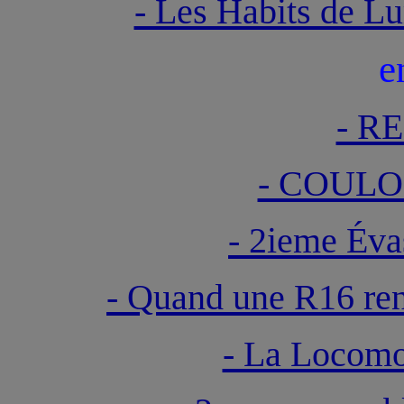
- Les Habits de 
e
- R
- COULO
- 2ieme Év
- Quand une R16 re
- La Locomo