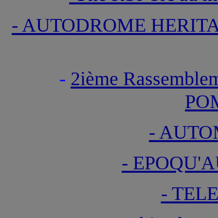
- AUTODROME HERIT
-
2ième Rassemblem
PO
- AUTO
- EPOQU'A
- TEL