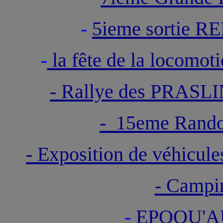
-
5ieme sortie R
-
la fête de la locomo
- Rallye des PRAS
- 15eme Rand
- Exposition de véhicule
- Campi
-
EPOQU'A