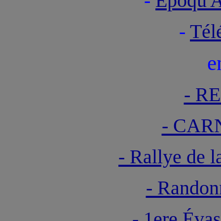
-
Epoqu'A
-
Tél
e
- R
- CAR
- Rallye d
- Randon
- 1ere Éva