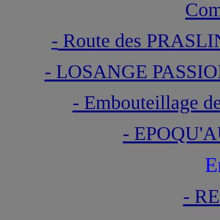
Com
Route des PRASL
-
- LOSANGE PASSIO
- Embouteillage 
- EPOQU'A
E
- R