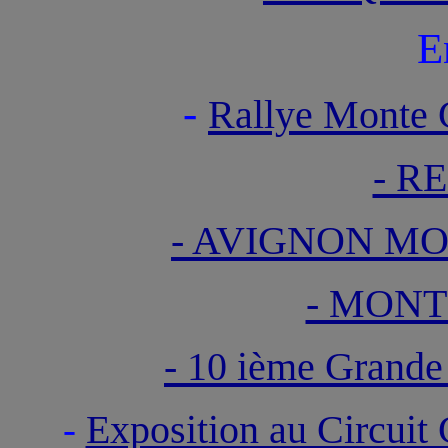
E
-
Rallye Monte C
- R
- AVIGNON MO
- MONT
- 10 ième Grand
Exposition au Circui
-